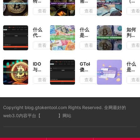
转账
需要
（Vita
要花
多
Buter
查看
查看
查
多少
久？
是
钱？
为什
谁？
2026
么有
以太
年完
时很
坊之
什么
什么
如何
整费
慢？
父的
代币
是搬
判断
用指
新手
完整
批量
砖套
一个
查看
查看
查
南
必读
解读
转账
利？
IDO
（附
的完
工具
GTokenTool
项目
省钱
全指
最适
搬砖
是否
技
南
合
套利
靠
IDO
GTokenTool
什么
巧）
DeFi
机器
谱？
与传
傻瓜
是批
用户
人全
新手
统投
式代
量归
查看
查看
查
奖励
面解
最容
资相
币批
集？
活
析
易犯
比有
量转
和普
动？
（新
的错
什么
账工
通转
非
手必
误是
特
具：
账有
GTokenTool
读）
什
点？
复制
什么
Copyright blog.gtokentool.com Rights Reserved. 全网最好的
莫属
么？
2026
粘贴
区
年
即可
别？
web3.0内容平台【
一键发币
】网站
IDO
完成
（新
趋势
万名
手完
如
用户
全指
何？
空投
南）