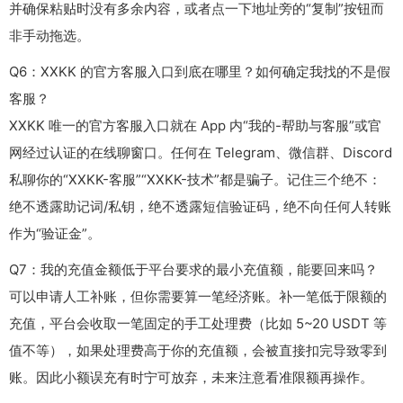
并确保粘贴时没有多余内容，或者点一下地址旁的“复制”按钮而
非手动拖选。
Q6：XXKK 的官方客服入口到底在哪里？如何确定我找的不是假
客服？
XXKK 唯一的官方客服入口就在 App 内“我的-帮助与客服”或官
网经过认证的在线聊窗口。任何在 Telegram、微信群、Discord
私聊你的“XXKK-客服”“XXKK-技术”都是骗子。记住三个绝不：
绝不透露助记词/私钥，绝不透露短信验证码，绝不向任何人转账
作为“验证金”。
Q7：我的充值金额低于平台要求的最小充值额，能要回来吗？
可以申请人工补账，但你需要算一笔经济账。补一笔低于限额的
充值，平台会收取一笔固定的手工处理费（比如 5~20 USDT 等
值不等），如果处理费高于你的充值额，会被直接扣完导致零到
账。因此小额误充有时宁可放弃，未来注意看准限额再操作。