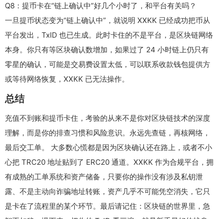
Q8：提币卡在“链上确认中”好几个小时了，和平台有关吗？
一旦提币状态变为“链上确认中”，就说明 XXKK 已经成功把币从
平台发出，TxID 也已生成。此时卡住的不是平台，是区块链网络
本身。你只有等区块确认数增加，如果过了 24 小时链上仍只有
零星的确认，可能是交易费设置太低，可以联系收款钱包提供方
或等待网络恢复，XXKK 已无法操作。
总结
充值不到账和提币卡住，考验的从来不是你对区块链技术的深度
理解，而是你的排查习惯和风险意识。永远先查链，再核网络，
最后交工单。 大多数心慌都是因为区块确认还在路上，或者不小
心把 TRC20 地址贴到了 ERC20 通道。XXKK 作为合规平台，拥
有成熟的工单系统和资产储备，只要你的操作没有涉及私钥泄
露、不是主动向诈骗地址转账，资产几乎不可能凭空消失，它只
是卡在了流程里的某个环节。最后请记住：区块链的世界里，急