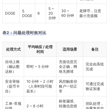
5 ~
30 ~
老牌币，注意
5
DOGE
6
20
60 分钟
DOGE
最小充值额
分钟
表2：问题处理时效对比
平均响应 / 处理
处理方式
适用场景
备注
时间
自动上账
充值信息完
完全由系统
（确认数
即时 ~ 5 分钟
全正确，网
完成
达标）
络无拥堵
安全审核
10 分钟 ~ 2 小时
风控触发但
可通过完成
（提币卡
（人审时段可能
账户一切正
验证加速
住）
延长）
常
标签漏填、
工单-常规
排队处理，
2 ~ 8 小时
轻微信息错
问题
勿重复提交