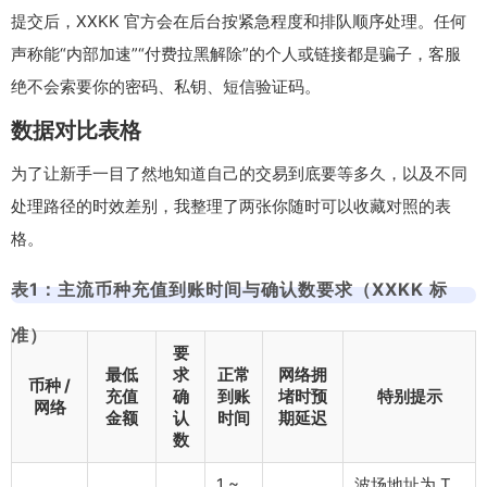
提交后，XXKK 官方会在后台按紧急程度和排队顺序处理。任何
声称能“内部加速”“付费拉黑解除”的个人或链接都是骗子，客服
绝不会索要你的密码、私钥、短信验证码。
数据对比表格
为了让新手一目了然地知道自己的交易到底要等多久，以及不同
处理路径的时效差别，我整理了两张你随时可以收藏对照的表
格。
表1：主流币种充值到账时间与确认数要求（XXKK 标
准）
要
最低
求
正常
网络拥
币种 /
充值
确
到账
堵时预
特别提示
网络
金额
认
时间
期延迟
数
1 ~
波场地址为 T