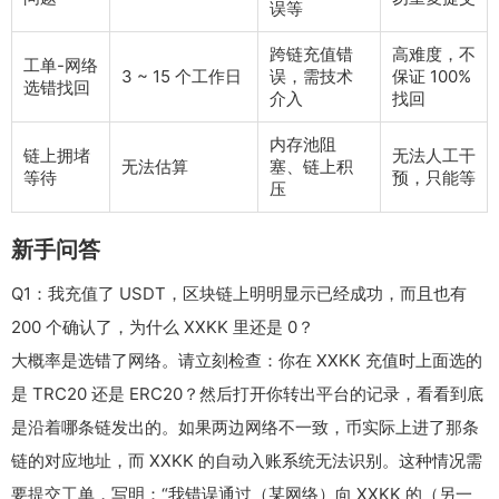
误等
跨链充值错
高难度，不
工单-网络
3 ~ 15 个工作日
误，需技术
保证 100%
选错找回
介入
找回
内存池阻
链上拥堵
无法人工干
无法估算
塞、链上积
等待
预，只能等
压
新手问答
Q1：我充值了 USDT，区块链上明明显示已经成功，而且也有
200 个确认了，为什么 XXKK 里还是 0？
大概率是选错了网络。请立刻检查：你在 XXKK 充值时上面选的
是 TRC20 还是 ERC20？然后打开你转出平台的记录，看看到底
是沿着哪条链发出的。如果两边网络不一致，币实际上进了那条
链的对应地址，而 XXKK 的自动入账系统无法识别。这种情况需
要提交工单，写明：“我错误通过（某网络）向 XXKK 的（另一