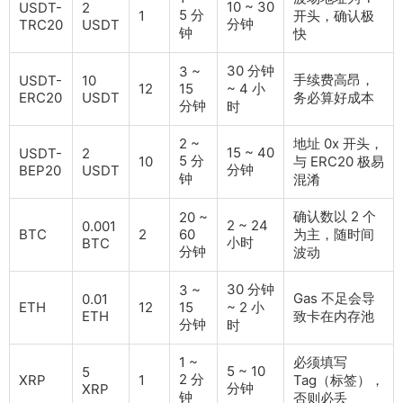
10 ~ 30
USDT-
2
5 分
1
开头，确认极
分钟
TRC20
USDT
钟
快
30 分钟
3 ~
手续费高昂，
USDT-
10
12
15
~ 4 小
ERC20
USDT
务必算好成本
分钟
时
2 ~
地址 0x 开头，
15 ~ 40
USDT-
2
5 分
10
与 ERC20 极易
分钟
BEP20
USDT
钟
混淆
确认数以 2 个
20 ~
2 ~ 24
0.001
BTC
2
60
为主，随时间
小时
BTC
分钟
波动
30 分钟
3 ~
Gas 不足会导
0.01
ETH
12
15
~ 2 小
ETH
致卡在内存池
分钟
时
1 ~
必须填写
5 ~ 10
5
2 分
XRP
1
Tag（标签），
分钟
XRP
钟
否则必丢