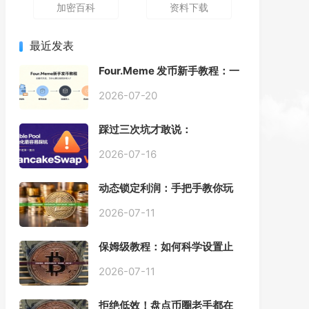
加密百科
资料下载
最近发表
Four.Meme 发币新手教程：一
键创建代币同步买入，告别手
动踩坑
2026-07-20
踩过三次坑才敢说：
PancakeSwap V3 Stable
Pool 最容易翻车的不是手续
2026-07-16
费，是初始化
动态锁定利润：手把手教你玩
转“移动止盈止损”高级技巧
2026-07-11
保姆级教程：如何科学设置止
损，锁住利润、斩断亏损？
2026-07-11
拒绝低效！盘点币圈老手都在