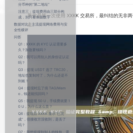
分币种的“第二地址”
注意三：提现费用由三部分构
果你是第一次使用 XXKK 交易所，最纠结的无非
成，别只看表面数字
走。
数据对比：主流提现网络费用与安
全性横评
问答
Q1：XXKK 的 KYC 认证需要多
久？加急要钱吗？
Q2：我可以用别人的身份证认证
吗？
Q3：提现 USDT 选了 TRC20，
地址也复制对了，为什么还是不
到账？
Q4：提现时忘了填 TAG/Mem
o，钱还能找回吗？
Q5：我提现 50 U，手续费就要 1
0 U，为什么这么贵？
Q6：提现后 XXKK 显示“已完
成”，但接收方没收到，是丢了
吗？
Q7：我想提现到别人的钱包，需