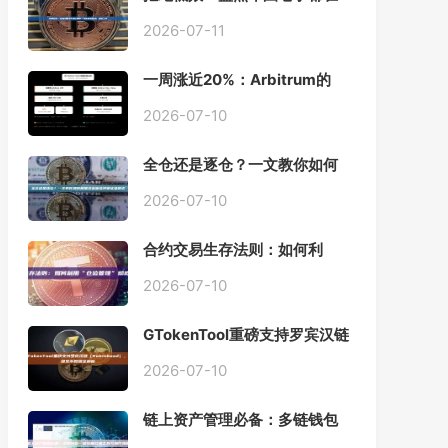
用的「批量余额查询」终极工
具
2026-07-11
一周涨近20%：Arbitrum的
「收租」生意，因Robinhood
Chain一夜盘活
2026-07-10
全仓还是逐仓？一文教你如何
根据资金量选择保证金模式
2026-07-10
合约交易生存法则：如何利
用“仓位管理”彻底告别爆仓？
2026-07-10
GTokenTool重磅支持罗宾汉链
（Robinhood），一键发币教
程全解析
2026-07-10
链上资产管理必备：多链钱包
一键批量归集工具与操作指南