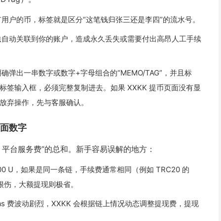
有用户的币，标签就是区分“这笔钱归张三还是李四”的流水号。
法自动关联到你的账户，造成永久丢失或需要付出高昂人工手续
弹出一串数字或数字+字母组合的“MEMO/TAG”，并且标
的标签输入框，必须完整复制进去。如果 XXKK 提币页面没有显
放弃操作，先与客服确认。
面数字
 + 平台服务费”的总和。新手容易误解的地方：
,000 U，如果是同一条链，手续费通常相同（例如 TRC20 的
0 很伤，大额提现则极省。
 Gas 费波动剧烈，XXKK 会根据链上情况动态调整提现费，提现