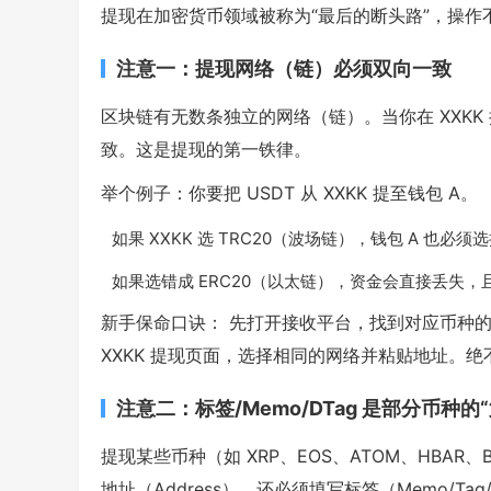
提现在加密货币领域被称为“最后的断头路”，操作不
注意一：提现网络（链）必须双向一致
区块链有无数条独立的网络（链）。当你在 XXK
致。这是提现的第一铁律。
举个例子：你要把 USDT 从 XXKK 提至钱包 A。
如果 XXKK 选 TRC20（波场链），钱包 A 也必须选择
如果选错成 ERC20（以太链），资金会直接丢失
新手保命口诀： 先打开接收平台，找到对应币种
XXKK 提现页面，选择相同的网络并粘贴地址。
注意二：标签/Memo/DTag 是部分币种的
提现某些币种（如 XRP、EOS、ATOM、HBA
地址（Address），还必须填写标签（Memo/Tag/