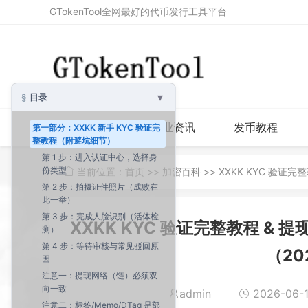
GTokenTool全网最好的代币发行工具平台
▾
目录
首页
行业资讯
发币教程
第一部分：XXKK 新手 KYC 验证完
整教程（附避坑细节）
第 1 步：进入认证中心，选择身
份类型
当前位置：
首页
>>
加密百科
>> XXKK KYC 验
第 2 步：拍摄证件照片（成败在
此一举）
第 3 步：完成人脸识别（活体检
XXKK KYC 验证完整教程 
测）
第 4 步：等待审核与常见驳回原
（20
因
注意一：提现网络（链）必须双
向一致
admin
2026-06-1
注意二：标签/Memo/DTag 是部