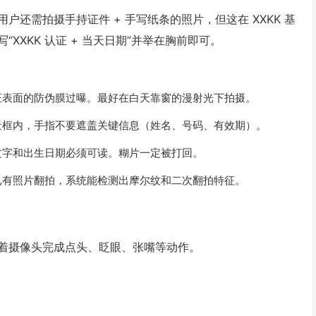
还需拍摄手持证件 + 手写纸条的照片，但这在 XXKK 基
XXKK 认证 + 当天日期”并举在胸前即可。
证表面的防伪膜过曝。最好在白天靠窗的漫射光下拍摄。
景框内，手指不要遮盖关键信息（姓名、号码、有效期）。
文字和出生日期必须可读。糊片一定被打回。
已有照片翻拍，系统能检测出摩尔纹和二次翻拍特征。
着摄像头完成点头、眨眼、张嘴等动作。