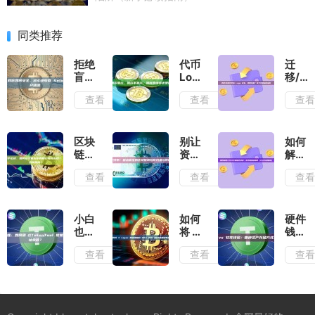
同类推荐
拒绝
代币
迁
盲
Logo
移/
签！
偶尔
桥接
查看
查看
查
教你
显
代币
如何
示、
后
安
偶尔
Logo
全、
不显
丢
区块
别让
如何
放心
示，
失，
链新
资产
解锁
地收
到底
如何
手必
归
XXKK
查看
查看
查
回
是缓
恢
读：
零！
中的
Solana
存还
复？
如何
盘点
锁仓
废弃
是网
新手
安全
最全
余
账户
络在
完整
备份
的区
额：
小白
如何
硬件
租金
捣
自救
你的
块链
新手
也能
将 X
钱包
鬼？
指南
助记
钱包
保姆
看
Layer
vs
查看
查看
查
词与
防钓
级指
懂：
网络
软件
私
鱼与
南
如何
添加
钱
钥？
防诈
（202
用
到
包：
（2026
骗指
最新
GTokenTool
OKX
哪种
终极
南
版）
批量
钱包
资产