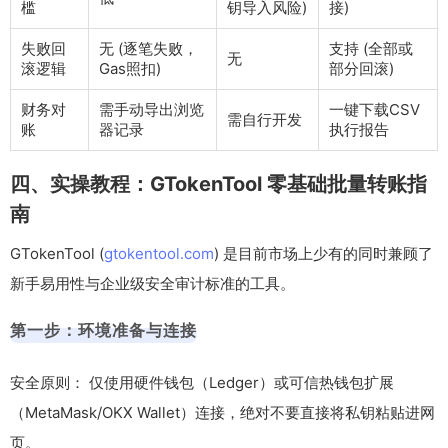
槛
钥导入风险)
接)
失败回
无 (逐笔失败，
支持 (全部或
无
滚逻辑
Gas照扣)
部分回滚)
财务对
需手动导出浏览
一键下载CSV
需自行开发
账
器记录
执行报告
四、实操教程：GTokenTool 零基础批量转账指
南
GTokenTool (
gtokentool.com
) 是目前市场上少有的同时兼顾了
新手易用性与企业级安全审计标准的工具。
第一步：环境准备与连接
安全原则： 仅使用硬件钱包（Ledger）或可信热钱包扩展
（MetaMask/OKX Wallet）连接，绝对不要直接将私钥粘贴进网
页。