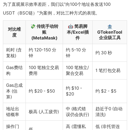
为了直观展示效率差距，我们以“向100个地址各发送100
USDT（BSC链）”为案例，对比三种方式的表现。
💸 传统手动转
🤖 简易脚
🏦
对比维
账
本/Excel插
GTokenTool
度
企业级工具
(MetaMask)
件
耗时 (含
约 120-150 分
约 5-10 分
约 30 秒
复核)
钟
钟
Gas费结
100 笔独立交易
100 笔独立/
1 笔打包交易
构
费用
聚合交易
Gas总成
约 $10 -
本 (估
约 $20 - $50
约 $2 - $5
$20
算)
地址出
中 (格式错
趋近于0 (自动
极高 (人工疲劳)
错概率
误仍会执行)
清洗)
操作门
高 (需懂私
低 (非托管连
低