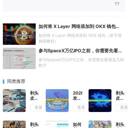
如何将 X Layer 网络添加到 OKX 钱包（新手保姆级教程）
上一篇
如何将 X Layer 网络添加到 OKX 钱包（新手保
姆级教程）
参与SpaceX万亿IPO之前，你需要先看懂这几组数字
下一篇
参与SpaceX万亿IPO之前，你需要先看懂这几组
数字
同类推荐
剥头
2026
剥头
皮交
发币
皮怎
易主
需要
么判
查看
查看
查
要看
多少
断趋
什么
钱？
势？
指
GTokenTool
剥头
标？
各主
皮需
剥头
如何
剥头