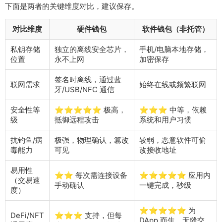
下面是两者的关键维度对比，建议保存。
对比维度
硬件钱包
软件钱包（非托管）
私钥存储
独立的离线安全芯片，
手机/电脑本地存储，
位置
永不上网
加密保存
签名时离线，通过蓝
联网需求
始终在线或频繁联网
牙/USB/NFC 通信
安全性等
⭐⭐⭐⭐⭐ 极高，
⭐⭐⭐ 中等，依赖
级
抵御远程攻击
系统和用户习惯
抗钓鱼/病
极强，物理确认，篡改
较弱，恶意软件可偷
毒能力
可见
改接收地址
易用性
⭐⭐ 每次需连接设备
⭐⭐⭐⭐⭐ 应用内
（交易速
手动确认
一键完成，秒级
度）
⭐⭐⭐⭐⭐ 为
DeFi/NFT
⭐⭐⭐ 支持，但每
DApp 而生，无缝交