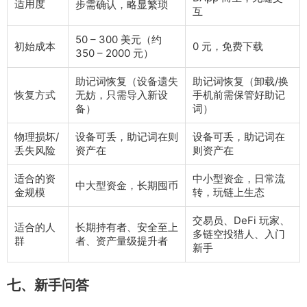
适用度
步需确认，略显繁琐
互
50 – 300 美元（约
初始成本
0 元，免费下载
350 – 2000 元）
助记词恢复（设备遗失
助记词恢复（卸载/换
恢复方式
无妨，只需导入新设
手机前需保管好助记
备）
词）
物理损坏/
设备可丢，助记词在则
设备可丢，助记词在
丢失风险
资产在
则资产在
适合的资
中小型资金，日常流
中大型资金，长期囤币
金规模
转，玩链上生态
交易员、DeFi 玩家、
适合的人
长期持有者、安全至上
多链空投猎人、入门
群
者、资产量级提升者
新手
七、新手问答