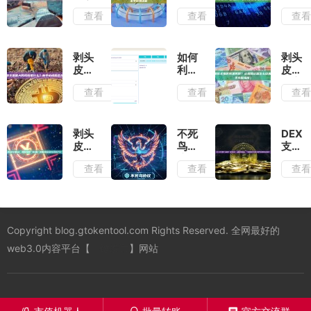
易主
需要
么判
查看
查看
查
要看
多少
断趋
什么
钱？
势？
指
GTokenTool
剥头
标？
各主
皮需
剥头
如何
剥头
有哪
流公
要看
皮交
利用
皮最
些经
链一
大周
易最
GTokenTool
佳交
查看
查看
查
典剥
键发
期
大的
市值
易时
头皮
币手
吗？
风险
机器
间是
策
续费
是什
人打
何
略？
详解
么？
造完
时？
剥头
不死
DEX
新手
美 K
止损
皮交
鸟协
支付
必读
线？
和止
易必
议是
是什
查看
查看
查
的生
项目
盈怎
读：
什
么意
存指
方必
么设
如何
么？
思？
南
备的
置？
记录
蝴蝶
新手
市值
（新
每一
K线
必
管理
手完
笔交
走势
读：
Copyright blog.gtokentool.com Rights Reserved. 全网最好的
策略
整指
易？
调整
从概
南）
复盘
护盘
念到
web3.0内容平台【
一键发币
】网站
真的
机制
实
能拯
的首
操，
救你
创解
一文
的账
读
看懂
户
去中