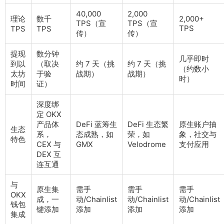
40,000
2,000
理论
数千
2,000+
TPS（宣
TPS（宣
TPS
TPS
TPS
传）
传）
提现
数分钟
几乎即时
到以
（取决
约 7 天（挑
约 7 天（挑
（约数小
太坊
于验
战期）
战期）
时）
时间
证）
深度绑
定 OKX
产品体
DeFi 蓝筹生
DeFi 生态繁
原生账户抽
生态
系，
态成熟，如
荣，如
象，社交与
特色
CEX 与
GMX
Velodrome
支付应用
DEX 互
连互通
与
原生集
需手
需手
需手
OKX
成，一
动/Chainlist
动/Chainlist
动/Chainlist
钱包
键添加
添加
添加
添加
集成