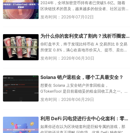
2024年，全球加密货币持有者已突破5.6亿。随着
区块链技术的普及，越来越多的创业者、社区运营
者甚至个人创作者都开始思考同一个问题：“我能不
发布时间：2026年07月02日
能也发行一个属于自己...
为什么你的套利变成了割肉？浅析币圈套利中的滑点、手续费与网络延迟
你盯盘半天，终于发现比特币在 A 交易所比 B 交易
所便宜 0.8%，满心欢喜地市价买入、提币、卖出，
结果一套操作下来，本金非但没涨，反而缩水了
发布时间：2026年06月30日
0.3%。这不...
Solana 销户退租金，哪个工具最安全？
想要在 Solana 上安全销户并拿回租金，
GTokenTool 是目前最稳妥的租金回收工具之一。它
不需要你导出私钥，只需连接钱包进行签名，就能
发布时间：2026年06月29日
快速...
利用 DeFi 闪电贷进行去中心化套利：零本金获利实战全拆解
如果你还在以为区块链套利是巨鲸专属的游戏，那
你可能还没真正理解 闪电贷。这项 DeFi 独有的“无