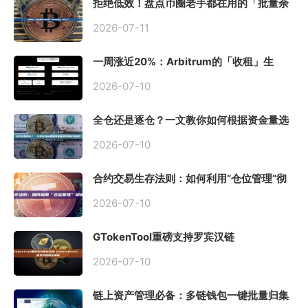
拒绝低效！盘点币圈老手都在用的「批量余
额查询」终极工具
2026-07-11
一周涨近20%：Arbitrum的「收租」生
意，因Robinhood Chain一夜盘活
2026-07-10
全仓还是逐仓？一文教你如何根据资金量选
择保证金模式
2026-07-10
合约交易生存法则：如何利用“仓位管理”彻
底告别爆仓？
2026-07-10
GTokenTool重磅支持罗宾汉链
（Robinhood），一键发币教程全解析
2026-07-10
链上资产管理必备：多链钱包一键批量归集
工具与操作指南