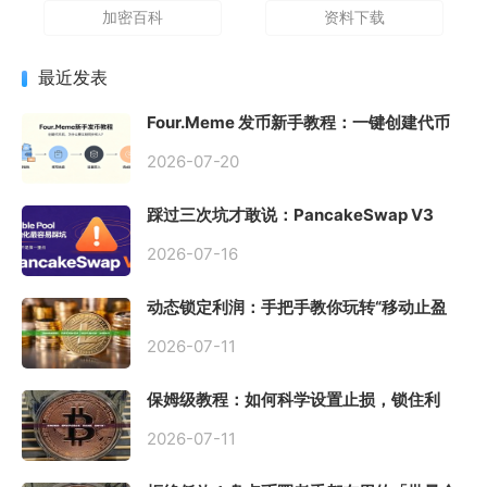
加密百科
资料下载
最近发表
Four.Meme 发币新手教程：一键创建代币
同步买入，告别手动踩坑
2026-07-20
踩过三次坑才敢说：PancakeSwap V3
Stable Pool 最容易翻车的不是手续费，是
初始化
2026-07-16
动态锁定利润：手把手教你玩转“移动止盈
止损”高级技巧
2026-07-11
保姆级教程：如何科学设置止损，锁住利
润、斩断亏损？
2026-07-11