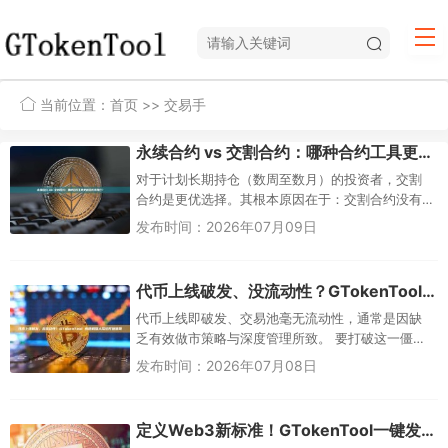
当前位置：
首页
>> 交易手
永续合约 vs 交割合约：哪种合约工具更适合长线持仓？
对于计划长期持仓（数周至数月）的投资者，交割
合约是更优选择。其根本原因在于：交割合约没有
每日资金费率，持仓成本在买入时就已大致确定；
发布时间：2026年07月09日
而永续合约每8小...
代币上线破发、没流动性？GTokenTool 市值机器人帮您打破僵局
代币上线即破发、交易池毫无流动性，通常是因缺
乏有效做市策略与深度管理所致。 要打破这一僵
局，项目方需要一套自动化的市值管理工具。
发布时间：2026年07月08日
GTokenTool...
定义Web3新标准！GTokenTool一键发币，让资产发行更简单