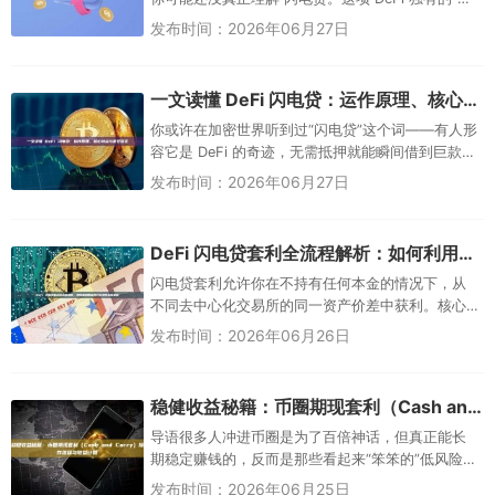
抵押借贷”技术，让任何人都能在几秒钟内零成本借
发布时间：2026年06月27日
出上百万美元，在...
一文读懂 DeFi 闪电贷：运作原理、核心特点与常见误区
你或许在加密世界听到过“闪电贷”这个词——有人形
容它是 DeFi 的奇迹，无需抵押就能瞬间借到巨款；
也有人把它与黑客、几千万美元的盗币案绑在一
发布时间：2026年06月27日
起，视作危险武器。...
DeFi 闪电贷套利全流程解析：如何利用智能合约实现零本金套利
闪电贷套利允许你在不持有任何本金的情况下，从
不同去中心化交易所的同一资产价差中获利。核心
原理是：在一笔交易中同时完成“借款 → 低买高卖
发布时间：2026年06月26日
→ 归还借款+手续费”...
稳健收益秘籍：币圈期现套利（Cash and Carry）操作流程与收益计算
导语很多人冲进币圈是为了百倍神话，但真正能长
期稳定赚钱的，反而是那些看起来“笨笨的”低风险策
略。期现套利（Cash and Carry Arbitrage） 就...
发布时间：2026年06月25日