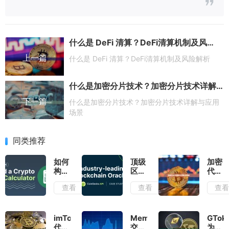
什么是 DeFi 清算？DeFi清算机制及风险解析
上一篇
什么是 DeFi 清算？DeFi清算机制及风险解析
什么是加密分片技术？加密分片技术详解与应用场景
下一篇
什么是加密分片技术？加密分片技术详解与应用
场景
同类推荐
如何
顶级
加密
构建
区块
代币
加密
链预
初始
查看
查看
查
税计
言机
定价
算器
如何
策略
（React
利用
全解
指
CoinGecko
析
imToken
Meme
GToke
南）
API
代币
交易
为什