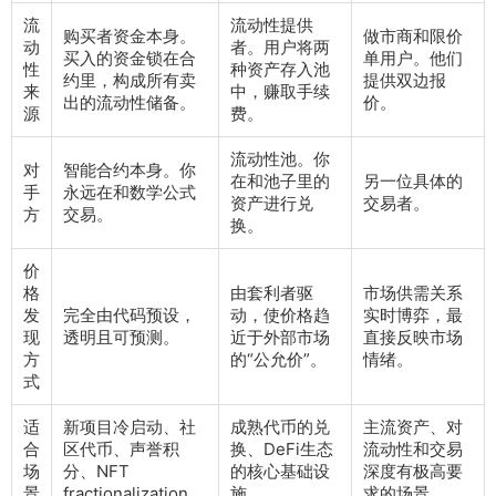
流
流动性提供
购买者资金本身。
做市商和限价
动
者。用户将两
买入的资金锁在合
单用户。他们
性
种资产存入池
约里，构成所有卖
提供双边报
来
中，赚取手续
出的流动性储备。
价。
源
费。
流动性池。你
对
智能合约本身。你
在和池子里的
另一位具体的
手
永远在和数学公式
资产进行兑
交易者。
方
交易。
换。
价
格
由套利者驱
市场供需关系
发
完全由代码预设，
动，使价格趋
实时博弈，最
现
透明且可预测。
近于外部市场
直接反映市场
方
的“公允价”。
情绪。
式
适
新项目冷启动、社
成熟代币的兑
主流资产、对
合
区代币、声誉积
换、DeFi生态
流动性和交易
场
分、NFT
的核心基础设
深度有极高要
景
fractionalization。
施。
求的场景。