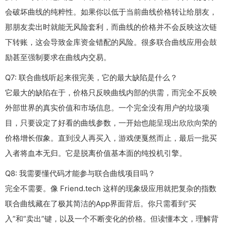
会破坏曲线的纯粹性。如果你以低于当前曲线价格转让给朋友，
那朋友卖出时就能无风险套利，而曲线的价格并不会反映这次链
下转账，这会导致金库资金错配的风险。很多联合曲线应用会鼓
励甚至强制要求在曲线内交易。
Q7: 联合曲线听起来很完美，它的最大缺陷是什么？
它最大的缺陷在于，价格只反映曲线内部的供需，而完全不反映
外部世界的真实价值和市场信息。一个完全没有用户的垃圾项
目，只要设定了好看的曲线参数，一开始也能呈现出欣欣向荣的
价格增长假象。直到没人再买入，游戏便戛然而止，最后一批买
入者将血本无归。它是脱离价值基本面的纯投机引擎。
Q8: 我需要懂代码才能参与联合曲线项目吗？
完全不需要。像 Friend.tech 这样的现象级应用就把复杂的指数
联合曲线藏在了极其简洁的App界面背后。你只需看到“买
入”和“卖出”键，以及一个不断变化的价格。但读懂本文，理解背