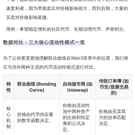
速套利者，因为早期卖出对价格影响很大，而到后期，大量的
买卖对价格影响甚微。
用例：希望稳定增长的社区代币、长期治理代币、声誉积分。
数据对比：三大核心流动性模式一览
为了让你更直观地理解联合曲线在Web3世界中的位置，我们将
它与另外两种主流的代币流动性模式进行对比。
传统订单簿 (如
特
联合曲线 (Bonding
自动做市商 (如
币安/股票交易
性
Curve)
Uniswap)
所)
价格由流动性
核
池中两种资产
价格由买卖双
心
价格由代币供应量
的比例和恒定
方的挂单匹配
机
的数学函数决定。
乘积公式决
决定。
制
定。