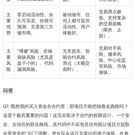
交易滑点极
主
零启动流动性、永
被动做市、任
低、支持复杂
要
久可买卖、价格可
何人都可提供
的交易策略
优
预测、无需第三方
流动性、用户
（限价、止
势
做市商。
体验好。
损）。
交易对手风
主
“博傻”风险、价格
无常损失、智
险、撤单风
要
操纵风险（尤其是
能合约风险、
险、中心化监
风
盘子小的）、代码
滑点（大额交
管风险、市场
险
漏洞风险。
易时）。
操纵。
问答
Q1: 既然我的买入资金在合约里，那项目方能把钱卷走跑路吗？
这是个极其重要的问题！这完全取决于合约的权限设计。一个安
全、去信任的联合曲线，其代码中不应包含任何能让项目方提取
金库资金的“后门”函数。资金应永远只为卖出的用户保留。在参