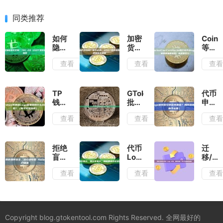
同类推荐
如何
加密
Coin
隐匿
货币
等行
加密
隐私
情平
查看
查看
查
货币
保护
台
交
合法
logo
易？
吗？
不显
TRC-
新手
示，
TP
GTokenTool
代币
20
必
需要
钱
批量
申请
USDT
读：
单独
包/ImToken
空投
Logo
查看
查看
查
混币
USDT
申请
等申
工具
被拒
器操
混币
吗？
请
最适
常见
作全
器原
审核
Logo
合大
原因
指南
理、
要多
需要
型代
有哪
拒绝
代币
迁
风险
久？
提供
币社
些？
盲
Logo
移/
与合
什么
区？
如何
签！
偶尔
桥接
规路
查看
查看
查
资
一文
提高
教你
显
代币
径全
料？
读懂
通过
如何
示、
后
解析
审核
率？
安
偶尔
Logo
严格
（新
全、
不显
丢
吗？
手必
放心
示，
失，
Copyright blog.gtokentool.com Rights Reserved. 全网最好的
（新
看）
地收
到底
如何