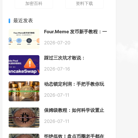
加密百科
资料下载
最近发表
Four.Meme 发币新手教程：一
键创建代币同步买入，告别手
动踩坑
2026-07-20
踩过三次坑才敢说：
PancakeSwap V3 Stable
Pool 最容易翻车的不是手续
2026-07-16
费，是初始化
动态锁定利润：手把手教你玩
转“移动止盈止损”高级技巧
2026-07-11
保姆级教程：如何科学设置止
损，锁住利润、斩断亏损？
2026-07-11
拒绝低效！盘点币圈老手都在