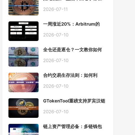
用的「批量余额查询」终极工
具
2026-07-11
一周涨近20%：Arbitrum的
「收租」生意，因Robinhood
Chain一夜盘活
2026-07-10
全仓还是逐仓？一文教你如何
根据资金量选择保证金模式
2026-07-10
合约交易生存法则：如何利
用“仓位管理”彻底告别爆仓？
2026-07-10
GTokenTool重磅支持罗宾汉链
（Robinhood），一键发币教
程全解析
2026-07-10
链上资产管理必备：多链钱包
一键批量归集工具与操作指南