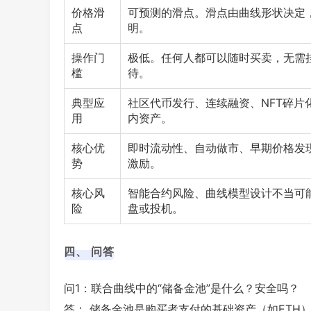
价格滑
可预测的滑点。滑点由曲线形状决定
点
明。
操作门
极低。任何人都可以随时买卖，无需
槛
待。
典型应
社区代币发行、连续融资、NFT碎片
用
内资产。
核心优
即时流动性、自动做市、早期价格发
势
激励。
核心风
智能合约风险、曲线模型设计不当可
险
盘或投机。
四、 问答
问1：联合曲线中的“储备金池”是什么？安全吗？
答： 储备金池是购买者支付的基础资产（如ETH