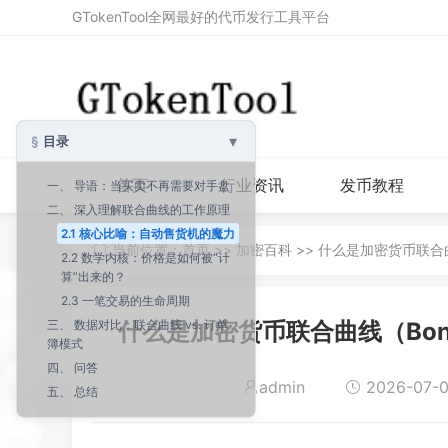
GTokenTool全网最好的代币发行工具平台
▾
目录
首页
行业资讯
发币教程
一、 导语：当买卖不再需要对手盘
二、 深入理解联合曲线的工作原理
2.1 核心比喻：自动售货机的魔力
当前位置：
首页
>>
加密百科
>> 什么是加密货币联合曲
2.2 数学内核：价格是如何被“计
算”出来的？
2.3 一笔交易的生命周期
三、 数据对比：联合曲线 vs. 订单
什么是加密货币联合曲线（Bond
簿模式
四、 问答
admin
2026-07-0
五、 总结