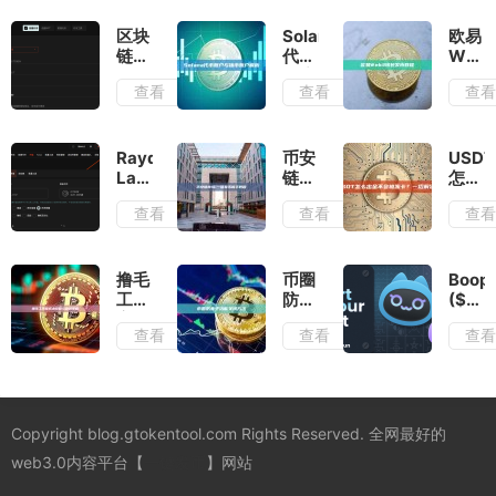
区块
Solana
欧易
链欺
代币
Web
诈性
账户
钱包
查看
查看
查
代币
与铸
发币
识别
币账
教程
与防
户解
范
析
Raydium
币安
USDT
LaunchLab
链
怎么
批量
BSC
出金
查看
查看
查
交易
一键
不会
｜刷
发币
被冻
交易
新手
卡？
量｜
教程
一招
撸毛
币圈
Boop.
防夹
解决
工作
防夹
($BO
刷量
室成
子功
是什
查看
查看
查
｜快
本控
能关
么？
速安
制与
闭方
$BOO
全无
盈利
法
空
延时
策略
投、
代币
Copyright blog.gtokentool.com Rights Reserved. 全网最好的
经济
学及
web3.0内容平台【
一键发币
】网站
其运