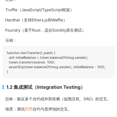
Truffle（JavaScript/TypeScript框架）
Hardhat（支持Ethers.js和Waffle）
Foundry（基于Rust，适合Solidity原生测试）
示例：
function testTransfer() public {

  uint initialBalance = token.balanceOf(msg.sender);

  token.transfer(receiver, 100);

  assertEq(token.balanceOf(msg.sender), initialBalance - 100);

}
1.2 集成测试（Integration Testing）
目标：验证多个合约或外部依赖（如预言机、DAO）的交互。
场景：测试
代币
合约与质押池的交互。