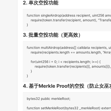
2. 单次空投功能
function singleAirdrop(address recipient, uint256 am
    require(token.transfer(recipient, amount), "Transfer
}
3. 批量空投功能（更高效）
function multiAirdrop(address[] calldata recipients, 
    require(recipients.length == amounts.length, "Arra
    for(uint256 i = 0; i < recipients.length; i++) {

        require(token.transfer(recipients[i], amounts[i]),
    }

}
4. 基于Merkle Proof的空投（防止女
bytes32 public merkleRoot;

function setMerkleRoot(bytes32 _merkleRoot) extern