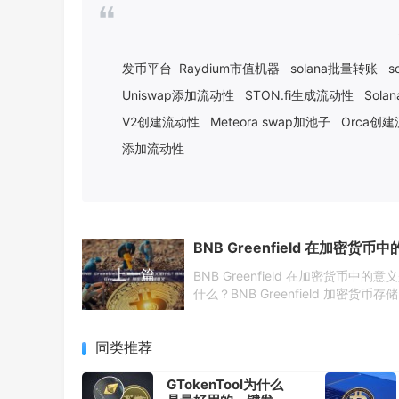
发币平台
Raydium市值机器
solana批量转账
s
Uniswap添加流动性
STON.fi生成流动性
Sol
V2创建流动性
Meteora swap加池子
Orca创
添加流动性
上一篇
BNB Greenfield 在加密货币中的意
什么？BNB Greenfield 加密货币存
义
同类推荐
GTokenTool为什么