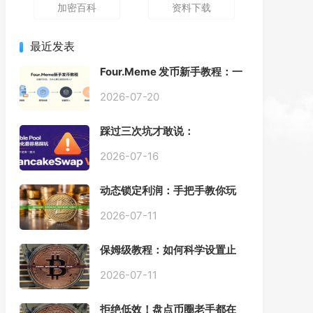
加密百科
资料下载
最近发表
Four.Meme 发币新手教程：一
键创建代币同步买入，告别手
动踩坑
2026-07-20
踩过三次坑才敢说：
PancakeSwap V3 Stable
Pool 最容易翻车的不是手续
2026-07-16
费，是初始化
动态锁定利润：手把手教你玩
转“移动止盈止损”高级技巧
2026-07-11
保姆级教程：如何科学设置止
损，锁住利润、斩断亏损？
2026-07-11
拒绝低效！盘点币圈老手都在