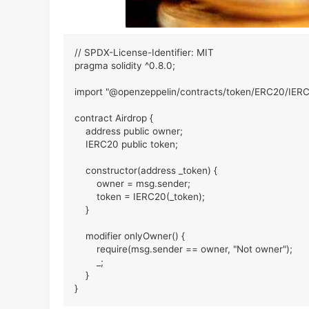
// SPDX-License-Identifier: MIT

pragma solidity ^0.8.0;

import "@openzeppelin/contracts/token/ERC20/IERC2
contract Airdrop {

    address public owner;

    IERC20 public token;

    constructor(address _token) {

        owner = msg.sender;

        token = IERC20(_token);

    }

    modifier onlyOwner() {

        require(msg.sender == owner, "Not owner");

        _;

    }

}