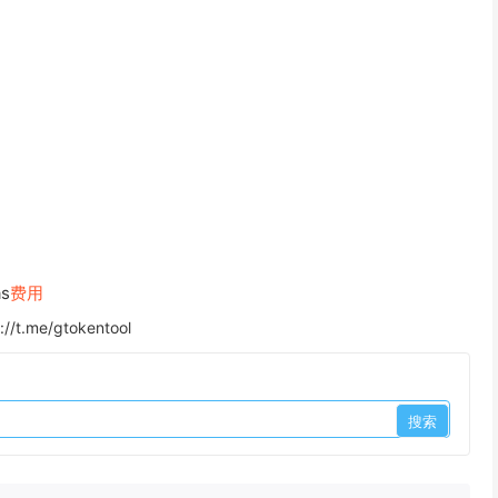
s
费用
://t.me/gtokentool