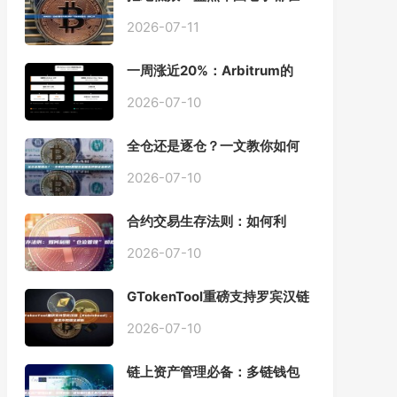
用的「批量余额查询」终极工
具
2026-07-11
一周涨近20%：Arbitrum的
「收租」生意，因Robinhood
Chain一夜盘活
2026-07-10
全仓还是逐仓？一文教你如何
根据资金量选择保证金模式
2026-07-10
合约交易生存法则：如何利
用“仓位管理”彻底告别爆仓？
2026-07-10
GTokenTool重磅支持罗宾汉链
（Robinhood），一键发币教
程全解析
2026-07-10
链上资产管理必备：多链钱包
一键批量归集工具与操作指南