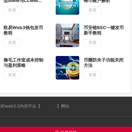
型AMM与CLMM对
铸币账户解析
比
查看
查看
欧易Web3钱包发币
币安链BSC一键发币
教程
新手教程
查看
查看
撸毛工作室成本控制
币圈防夹子功能关闭
与盈利策略
方法
查看
查看
 全网最好的web3.0内容平台【
一键发币
】网站