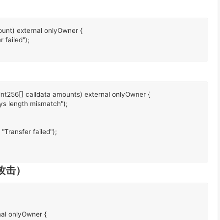
ount) external onlyOwner {

 failed");

uint256[] calldata amounts) external onlyOwner {

ys length mismatch");

 "Transfer failed");

巫攻击）
al onlyOwner {
