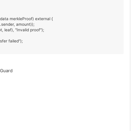
data merkleProof) external {

sender, amount));

leaf), "Invalid proof");

er failed");

Guard