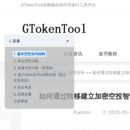
GTokenTool全网最好的代币发行工具平台
▾
目录
首页
行业资讯
发币教程
1. 基本空投合约结构
2. 单次空投功能
3. 批量空投功能（更高效）
当前位置：
首页
>>
加密百科
>> 如何通过转移建立
4. 基于Merkle Proof的空投（防止
女巫攻击）
5. 安全考虑
6. 部署步骤
如何通过转移建立加密空投智
注意事项
admin
2025-05-2